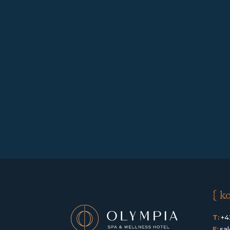
{ k
T:
+4
E:
sa