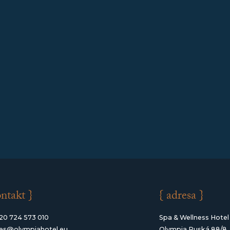
ontakt }
{ adresa }
20 724 573 010
Spa & Wellness Hotel
les@olympiahotel.eu
Olympia Ruská 88/8