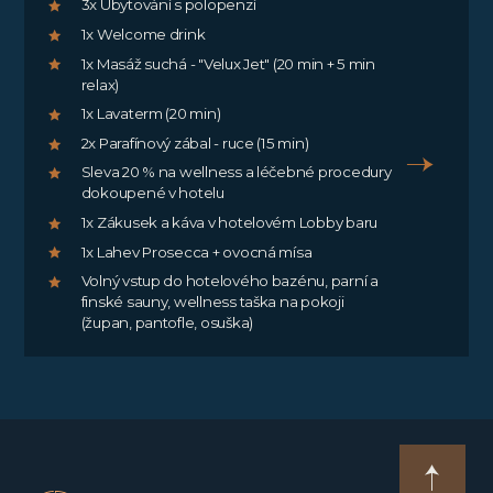
3x Ubytování s polopenzí
1x Welcome drink
1x Masáž suchá - "Velux Jet" (20 min + 5 min
relax)
1x Lavaterm (20 min)
2x Parafínový zábal - ruce (15 min)
Sleva 20 % na wellness a léčebné procedury
dokoupené v hotelu
1x Zákusek a káva v hotelovém Lobby baru
1x Lahev Prosecca + ovocná mísa
Volný vstup do hotelového bazénu, parní a
finské sauny, wellness taška na pokoji
(župan, pantofle, osuška)