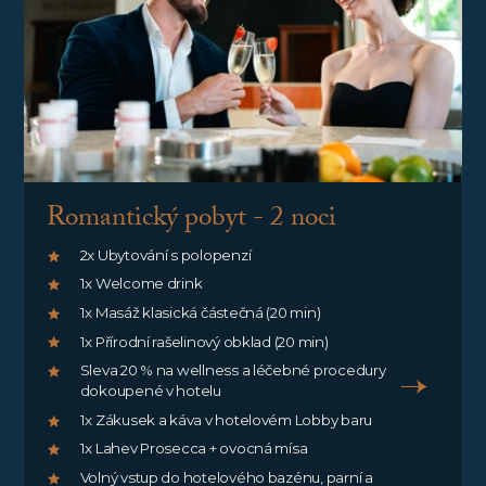
Romantický pobyt - 2 noci
2x Ubytování s polopenzí
1x Welcome drink
1x Masáž klasická částečná (20 min)
1x Přírodní rašelinový obklad (20 min)
Sleva 20 % na wellness a léčebné procedury
dokoupené v hotelu
1x Zákusek a káva v hotelovém Lobby baru
1x Lahev Prosecca + ovocná mísa
Volný vstup do hotelového bazénu, parní a