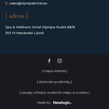
E:
sales@olympiahotel.eu
{ adresa }
Spa & Wellness Hotel Olympia Ruská 88/8
353 01 Mariánské Lázně
{ mapa-stranek }
{ obchodni-podminky }
{ zasady-ochrany-osobnich-udaju-a-cookies }
Made by