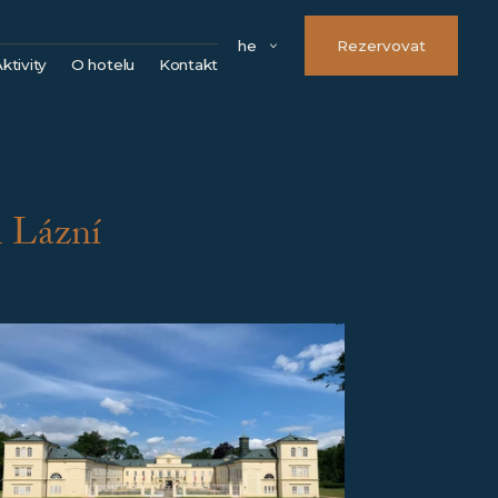
he
Rezervovat
ktivity
O hotelu
Kontakt
Města
Náš tým
Hrady a zámky
FAQ
Kláštery a kostely
Parkování
Rozhledny
Možnosti úhrady
h Lázní
Přírodní památky
Věrnostní program
Sport
VOS
Golf
Firemní údaje
Volné pracovní pozice