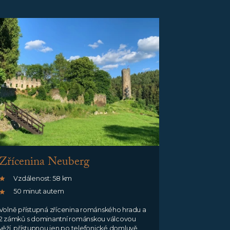
Zřícenina Neuberg
Vzdálenost: 58 km
50 minut autem
Volně přístupná zřícenina románského hradu a
2 zámků s dominantní románskou válcovou
věží, přístupnou jen po telefonické domluvě.