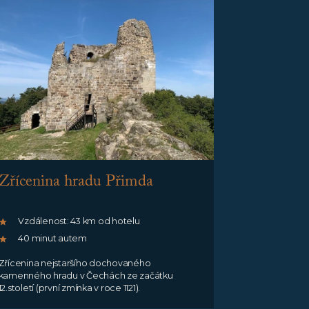
Zřícenina hradu Přimda
Vzdálenost: 43 km od hotelu
40 minut autem
Zřícenina nejstaršího dochovaného
kamenného hradu v Čechách ze začátku
12.století (první zmínka v roce 1121).