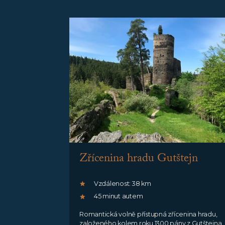
Zřícenina hradu Gutštejn
Vzdálenost: 38 km
45 minut autem
Romantická volně přístupná zřícenina hradu,
založeného kolem roku 1300 pány z Gutštejna.