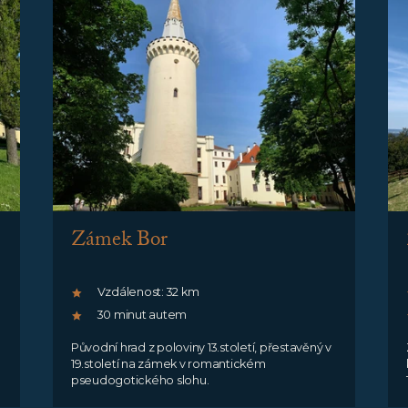
Zámek Bor
Vzdálenost: 32 km
30 minut autem
Původní hrad z poloviny 13.století, přestavěný v
19.století na zámek v romantickém
pseudogotického slohu.