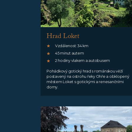
Hrad Loket
Vzdálenost: 34 km
45 minut autem
2 hodiny vlakem a autobusem
Pohádkový gotický hrad s románskou věží
postavený na ostrohu řeky Ohře a obklopený
městem Loket s gotickými a renesančními
domy.