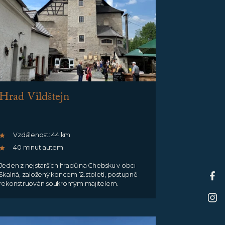
Hrad Vildštejn
Vzdálenost: 44 km
40 minut autem
Jeden z nejstarších hradů na Chebsku v obci
Skalná, založený koncem 12.století, postupně
rekonstruován soukromým majitelem.