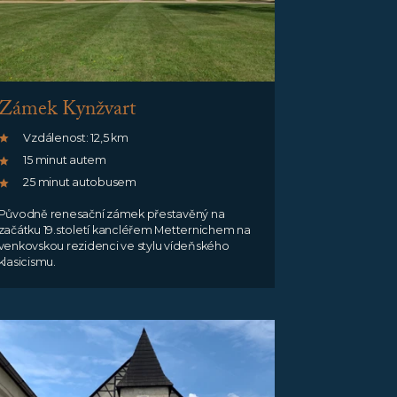
Zámek Kynžvart
Vzdálenost: 12,5 km
15 minut autem
25 minut autobusem
Původně renesační zámek přestavěný na
začátku 19.století kancléřem Metternichem na
venkovskou rezidenci ve stylu vídeňského
klasicismu.