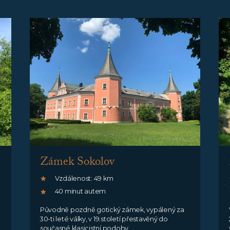
Zámek Sokolov
Vzdálenost: 49 km
40 minut autem
Původně pozdně gotický zámek, vypálený za
30-ti leté války, v 19.století přestavěný do
současné klasicistní podoby.