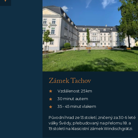
Zámek Tachov
Vzdálenost: 25 km
30 minut autem
35 - 45 minut vlakem
Původní hrad ze 13.století, zničený za 30-ti leté
války Švédy, přebudovaný na přelomu 18. a
19.století na klasicistní zámek Windischgrätzi.