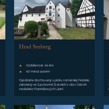
Hrad Seeberg
Vzdálenost: 44 km
40 minut autem
Ojediněle dochovaný v jádru románský hrádek,
založený ve 2.polovině 12.století v obci Ostroh
nedaleko Františkových Lázní.