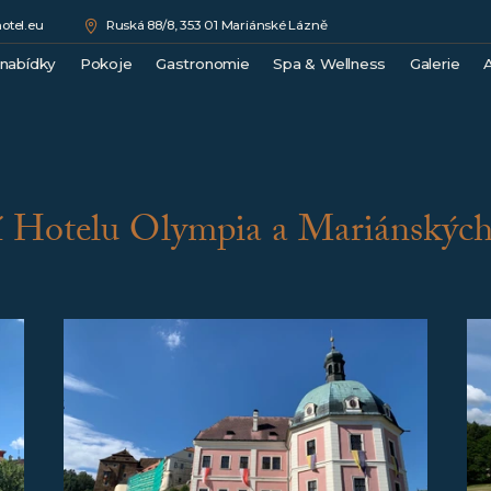
otel.eu
Ruská 88/8, 353 01 Mariánské Lázně
 nabídky
Pokoje
Gastronomie
Spa & Wellness
Galerie
A
Double Comfort
Medical Spa
Junior Suite
Wellness
Superior Suite
Beauty
Luxury Suite
Ceník procedur
í Hotelu Olympia a Mariánskýc
Royal Suite