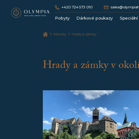
+420 724 573 010
sales@olympiah
Pobyty
Dárkové poukazy
Speciální
Lázeňské pobyty
Aktivity
Hrady a zámky
Wellness pobyty
Hotelové pobyty bez procedur
Romantické pobyty / Dámská jízda
Hrady a zámky v okol
Vánoční / Silvestrovské pobyty