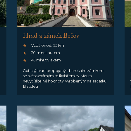
Hrad a zámek Bečov
Vzdálenost: 25 km
30 minut autem
45 minut vlakem
Gotický hrad propojený s barokním zámkem
se světoznámým relikviářem sv. Maura
nevyčíslitelné hodnoty, vyrobeným na začátku
13.století.