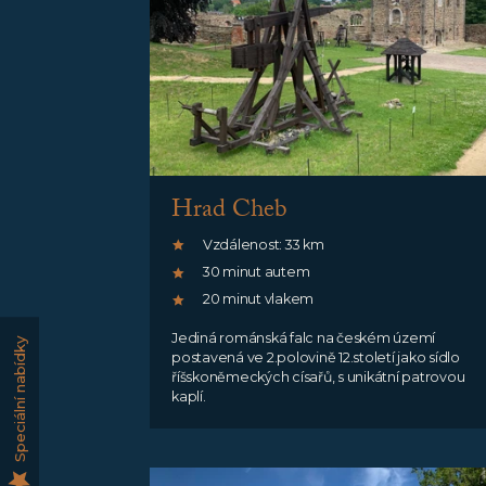
Hrad Cheb
Vzdálenost: 33 km
30 minut autem
20 minut vlakem
Jediná románská falc na českém území
Speciální nabídky
postavená ve 2.polovině 12.století jako sídlo
říšskoněmeckých císařů, s unikátní patrovou
kaplí.