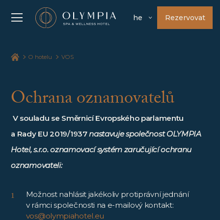
Rezervovat
he
O hotelu
VOS
Ochrana oznamovatelů
V souladu se Směrnicí Evropského parlamentu
a Rady EU 2019/1937
nastavuje společnost OLYMPIA
Hotel, s.r.o. oznamovací systém zaručující ochranu
oznamovateli:
Možnost nahlásit jakékoliv protiprávní jednání
v rámci společnosti na e-mailový kontakt:
vos@olympiahotel.eu