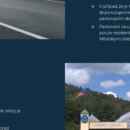
V případ, že je
doporučujeme 
parkovacím dom
Parkování na u
pouze reziden
Městským úřad
, který je
 před