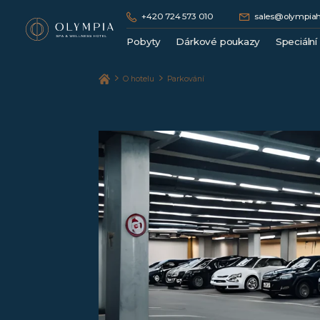
+420 724 573 010
sales@olympiah
Pobyty
Dárkové poukazy
Speciální
Lázeňské pobyty
O hotelu
Parkování
Wellness pobyty
Hotelové pobyty bez procedur
Romantické pobyty / Dámská jízda
Vánoční / Silvestrovské pobyty