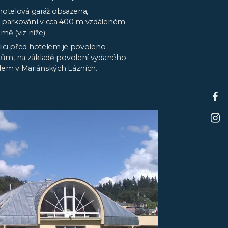
 hotelová garáž obsazena,
parkování v cca 400 m vzdáleném
ě (viz níže)
lici před hotelem je povoleno
tům, na základě povolení vydaného
em v Mariánských Lázních.