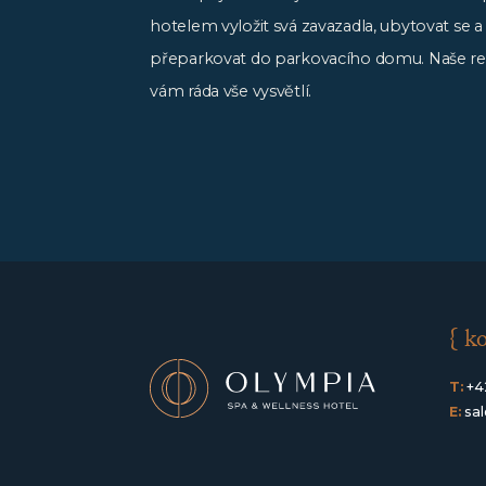
hotelem vyložit svá zavazadla, ubytovat se 
přeparkovat do parkovacího domu. Naše r
vám ráda vše vysvětlí.
{ k
T:
+4
E:
sa