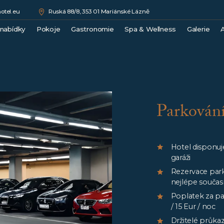
otel.eu
Ruská 88/8, 353 01 Mariánské Lázně
 nabídky
Pokoje
Gastronomie
Spa & Wellness
Galerie
A
Double Comfort
Medical Spa
Junior Suite
Wellness
Superior Suite
Beauty
Luxury Suite
Ceník procedur
Parkování
Royal Suite
Hotel disponuj
garáži
Rezervace par
nejlépe součas
Poplatek za par
/ 15 Eur / noc
Držitelé průka