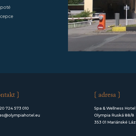
a poté
ecepce
ontakt }
{ adresa }
20 724 573 010
Spa & Wellness Hotel
les@olympiahotel.eu
Olympia Ruská 88/8
353 01 Mariánské Lá