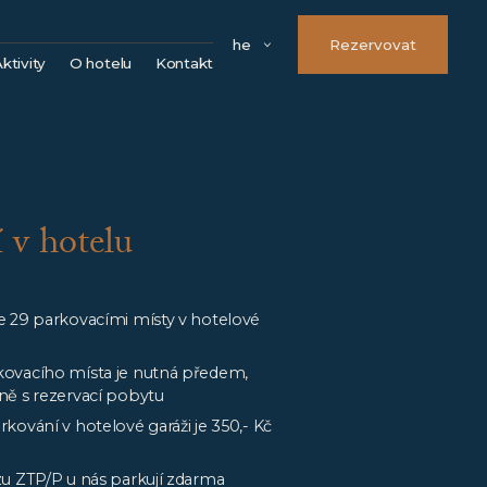
he
Rezervovat
ktivity
O hotelu
Kontakt
Města
Náš tým
Hrady a zámky
FAQ
Kláštery a kostely
Parkování
Rozhledny
Možnosti úhrady
 v hotelu
Přírodní památky
Věrnostní program
Sport
VOS
Golf
Firemní údaje
e 29 parkovacími místy v hotelové
Volné pracovní pozice
kovacího místa je nutná předem,
ně s rezervací pobytu
kování v hotelové garáži je 350,- Kč
zu ZTP/P u nás parkují zdarma