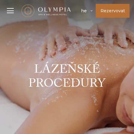
Rezervovat
he
LÁZEŇSKÉ
PROCEDURY