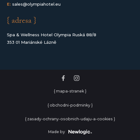
E:
sales@olympiahotel.eu
{ adresa }
Spa & Wellness Hotel Olympia Ruská 88/8
353 01 Mariánské Lázně
{ mapa-stranek }
{ obchodni-podminky }
{ zasady-ochrany-osobnich-udaju-a-cookies }
Made by