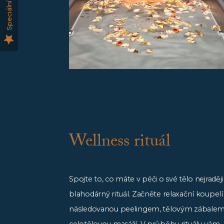
Speciální nabídky
Wellness rituál
Spojte to, co máte v péči o své tělo nejraději
blahodárný rituál. Začněte relaxační koupelí
následovanou peelingem, tělovým zábalem
celotělovou masáží. V průběhu rituálu vám