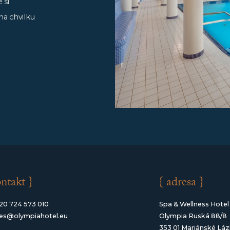
 si
na chvilku
ontakt }
{ adresa }
20 724 573 010
Spa & Wellness Hotel
les@olympiahotel.eu
Olympia Ruská 88/8
353 01 Mariánské Lá