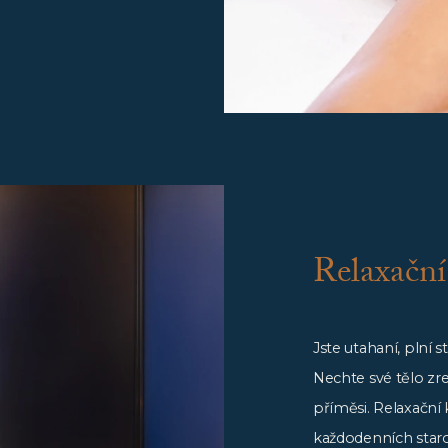
Relaxační
Jste utahaní, plní s
Nechte své tělo zr
příměsi. Relaxační 
každodenních staro