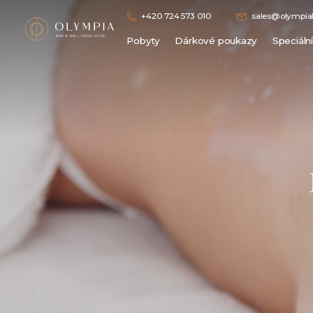
+420 724 573 010
sales@olympiah
Pobyty
Dárkové poukazy
Speciáln
Lázeňské pobyty
Wellness pobyty
Hotelové pobyty bez procedur
Romantické pobyty / Dámská jízda
Vánoční / Silvestrovské pobyty