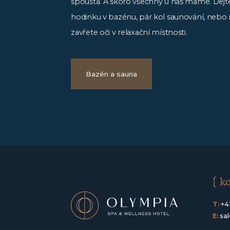
spousta. A skoro všechny u nás máme. Dejte
hodinku v bazénu, pár kol saunování, nebo 
zavřete oči v relaxační místnosti.
Bazén a sauna
{ k
T:
+4
E:
sa