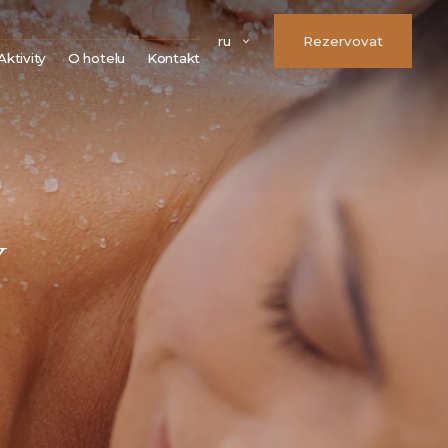
ru
Rezervovat
Aktivity
O hotelu
Kontakt
Města
Náš tým
Hrady a zámky
FAQ
Kláštery a kostely
Parkování
Rozhledny
Možnosti úhrady
Přírodní památky
Věrnostní program
Sport
VOS
Y
Golf
Firemní údaje
Volné pracovní pozice