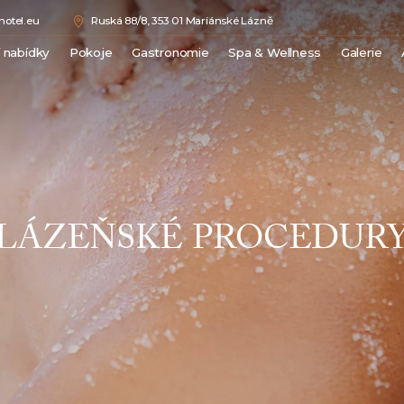
otel.eu
Ruská 88/8, 353 01 Mariánské Lázně
í nabídky
Pokoje
Gastronomie
Spa & Wellness
Galerie
Double Comfort
Medical Spa
Junior Suite
Wellness
Superior Suite
Beauty
Luxury Suite
Ceník procedur
Royal Suite
LÁZEŇSKÉ PROCEDUR