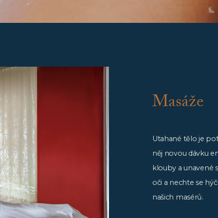
Masáže
Utahané tělo je potř
něj novou dávku en
klouby a unavené s
oči a nechte se hý
našich masérů.