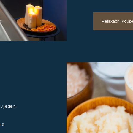
Relaxační koup
 v jeden
 a