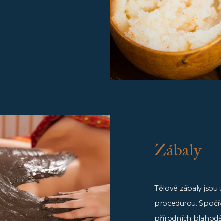
Zábaly
Tělové zábaly jsou
procedurou. Spočíva
přírodních blahodár