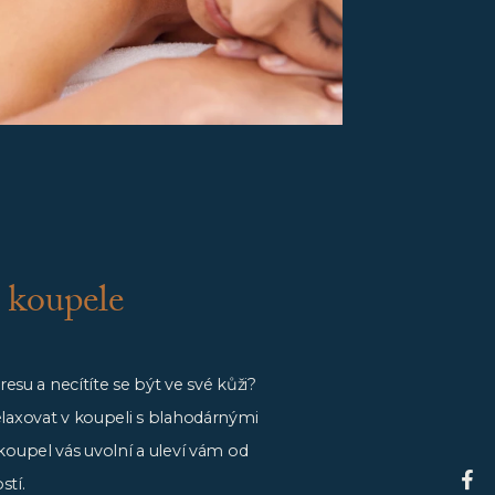
 koupele
tresu a necítíte se být ve své kůži?
elaxovat v koupeli s blahodárnými
koupel vás uvolní a uleví vám od
stí.