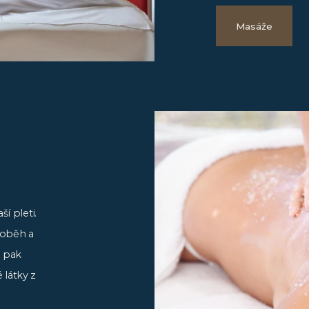
Masáže
í pleti.
 oběh a
e pak
 látky z