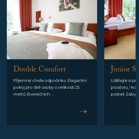
Double Comfort
Junior Su
Příjemné chvíle odpočinku. Elegantní
Udělejte si poh
pokoj pro dvě osoby o velikosti 25
prostoru, i kdy
metrů čtverečních....
posteli. Zabydl