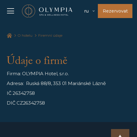
Rezervovat
ru
O hotelu
Firemní údaje
Údaje o firmě
Firma: OLYMPIA Hotel, s.r.o.
Adresa: Ruská 88/8, 353 01 Mariánské Lázně
IČ 26342758
DIČ CZ26342758