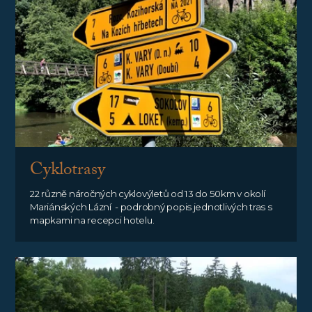
Cyklotrasy
22 různě náročných cyklovýletů od 13 do 50km v okolí
Mariánských Lázní - podrobný popis jednotlivých tras s
mapkami na recepci hotelu.