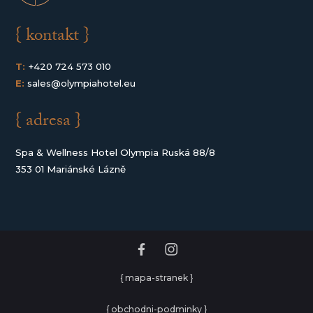
{ kontakt }
T:
+420 724 573 010
E:
sales@olympiahotel.eu
{ adresa }
Spa & Wellness Hotel Olympia Ruská 88/8
353 01 Mariánské Lázně
{ mapa-stranek }
{ obchodni-podminky }