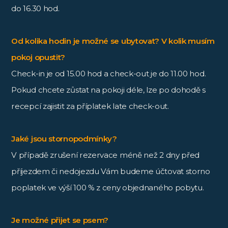
do 16.30 hod.
Od kolika hodin je možné se ubytovat? V kolik musím
pokoj opustit?
Check-in je od 15.00 hod a check-out je do 11.00 hod.
Pokud chcete zůstat na pokoji déle, lze po dohodě s
recepcí zajistit za příplatek late check-out.
Jaké jsou stornopodmínky?
V případě zrušení rezervace méně než 2 dny před
příjezdem či nedojezdu Vám budeme účtovat storno
poplatek ve výší 100 % z ceny objednaného pobytu.
Je možné přijet se psem?