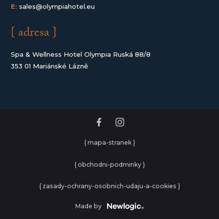
E:
sales@olympiahotel.eu
{ adresa }
Spa & Wellness Hotel Olympia Ruská 88/8
353 01 Mariánské Lázně
{ mapa-stranek }
{ obchodni-podminky }
{ zasady-ochrany-osobnich-udaju-a-cookies }
Made by