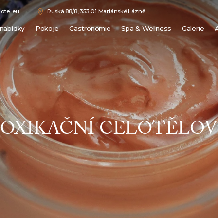
otel.eu
Ruská 88/8, 353 01 Mariánské Lázně
 nabídky
Pokoje
Gastronomie
Spa & Wellness
Galerie
A
Double Comfort
Medical Spa
Junior Suite
Wellness
Superior Suite
Beauty
Luxury Suite
Ceník procedur
Royal Suite
TOXIKAČNÍ CELOTĚLOV