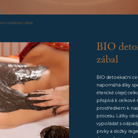
ační celotělový zábal
BIO detox
zábal
BIO detoxikační ce
napomáhá díky speci
éterické oleje) celk
přispívá k celkové
prostředkem k nas
procesu. Látky obs
vypořádat s odpady
prvky a složky reg