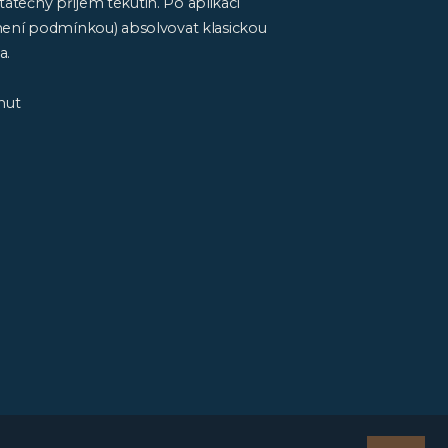
tečný příjem tekutin. Po aplikaci
není podmínkou) absolvovat klasickou
a.
nut