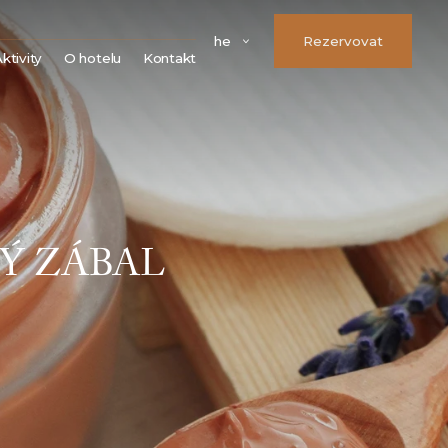
he
Rezervovat
ktivity
O hotelu
Kontakt
Města
Náš tým
Hrady a zámky
FAQ
Kláštery a kostely
Parkování
Rozhledny
Možnosti úhrady
Přírodní památky
Věrnostní program
Sport
VOS
Ý ZÁBAL
Golf
Firemní údaje
Volné pracovní pozice