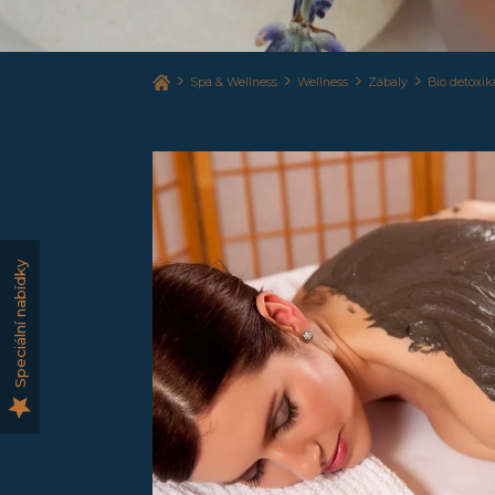
Spa & Wellness
Wellness
Zábaly
Bio detoxik
Speciální nabídky