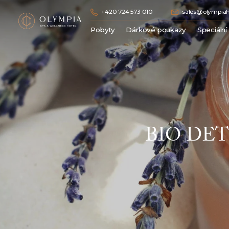
+420 724 573 010
sales@olympiah
Pobyty
Dárkové poukazy
Speciální
Lázeňské pobyty
Wellness pobyty
Hotelové pobyty bez procedur
Romantické pobyty / Dámská jízda
Vánoční / Silvestrovské pobyty
BIO DE