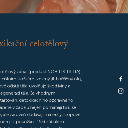
ikační celotělový
lotělový zábal (produkt NOBILIS TILLIA)
álním složkám (zelený jíl, hořčičný olej,
ové očistě těla, uvolňuje škodliviny a
 regeneraci těla. Je vhodným
tartování detoxikačního ozdravného
ažené v zábalu nejen pomáhají tělu se
, ale zároveň dodávají minerály, stopové
enerující pokožku. Před zábalem