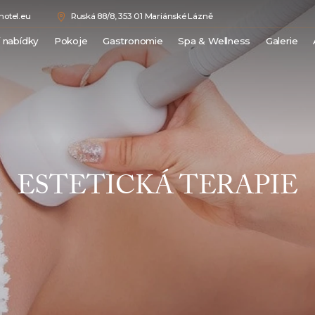
otel.eu
Ruská 88/8, 353 01 Mariánské Lázně
í nabídky
Pokoje
Gastronomie
Spa & Wellness
Galerie
Double Comfort
Medical Spa
Junior Suite
Wellness
Superior Suite
Beauty
Luxury Suite
Ceník procedur
Royal Suite
ESTETICKÁ TERAPIE