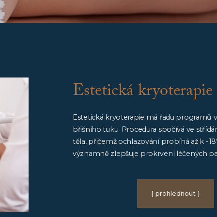
Estetická kryoterapie
Estetická kryoterapie má řadu programů vy
břišního tuku. Procedura spočívá ve střídán
těla, přičemž ochlazování probíhá až k -1
významně zlepšuje prokrvení léčených part
{ prohlednout }