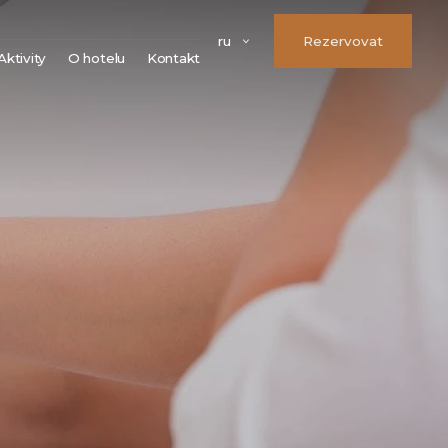
ru
Rezervovat
Aktivity
O hotelu
Kontakt
Města
Náš tým
Hrady a zámky
FAQ
Kláštery a kostely
Parkování
Rozhledny
Možnosti úhrady
Přírodní památky
Věrnostní program
Sport
VOS
Golf
Firemní údaje
Volné pracovní pozice