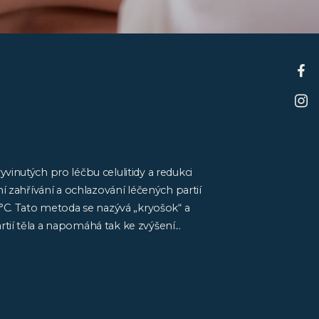
vinutých pro léčbu celulitidy a redukci
í zahřívání a ochlazování léčených partií
8°C. Tato metoda se nazývá „kryošok“ a
ií těla a napomáhá tak ke zvýšení...