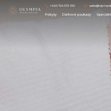
+420 724 573 010
sales@olympiah
Pobyty
Dárkové poukazy
Speciáln
Lázeňské pobyty
Wellness pobyty
Hotelové pobyty bez procedur
Romantické pobyty / Dámská jízda
Vánoční / Silvestrovské pobyty