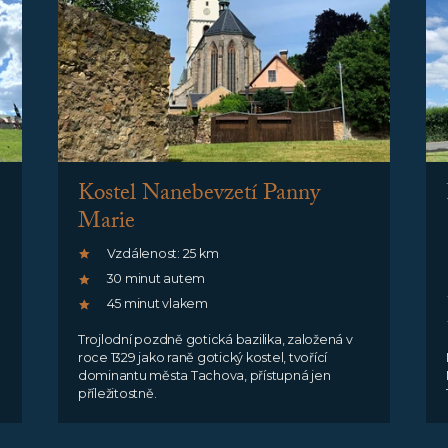
Kostel Nanebevzetí Panny
Marie
Vzdálenost: 25 km
30 minut autem
45 minut vlakem
Trojlodní pozdně gotická bazilika, založená v
roce 1329 jako raně gotický kostel, tvořící
dominantu města Tachova, přístupná jen
příležitostně.