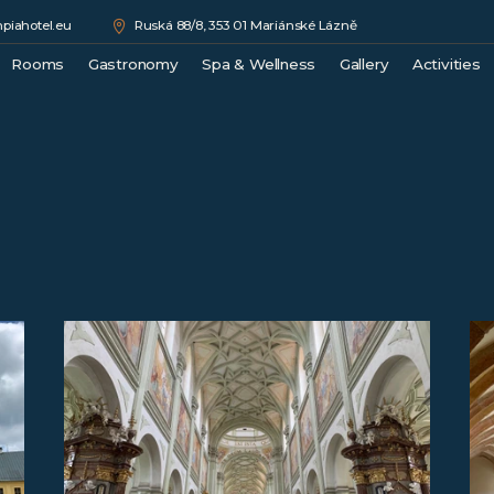
piahotel.eu
Ruská 88/8, 353 01 Mariánské Lázně
Rooms
Gastronomy
Spa & Wellness
Gallery
Activities
Double Comfort
Medical Spa
Města
Junior Suite
Wellness
Hrady a
Superior Suite
Beauty
Kláštery
Luxury Suite
Rozhle
Royal Suite
Přírodn
Sport
Golf