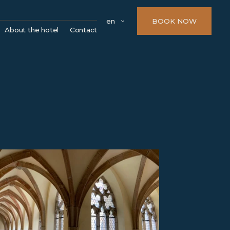
en
BOOK NOW
About the hotel
Contact
Parking
 zámky
FAQ
 a kostely
Company details
dny
í památky