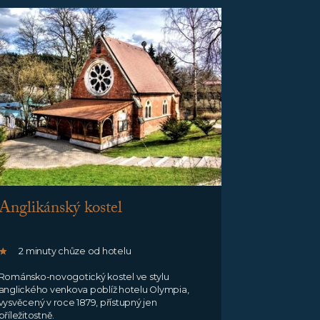
Anglikánský kostel
2 minuty chůze od hotelu
Románsko-novogotický kostel ve stylu
anglického venkova poblíž hotelu Olympia,
vysvěcený v roce 1879, přístupný jen
příležitostně.