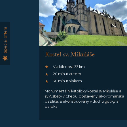
Special offers
Kostel sv. Mikuláše
Vzdálenost: 33 km
20 minut autem
30 minut vlakem
Monumentální katolický kostel sv.Mikuláše a
sv.Alžběty v Chebu, postavený jako románská
bazilika, zrekonstruovaný v duchu gotiky a
baroka.