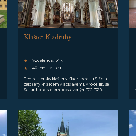
Klášter Kladruby
Vzdálenost: 54 km
40 minut autem
Benediktýnský klášter v Kladrubech u Stříbra
založený knížetem Vladislavem I. v roce 1115 se
Santiniho kostelem, postaveným 1712-1728.