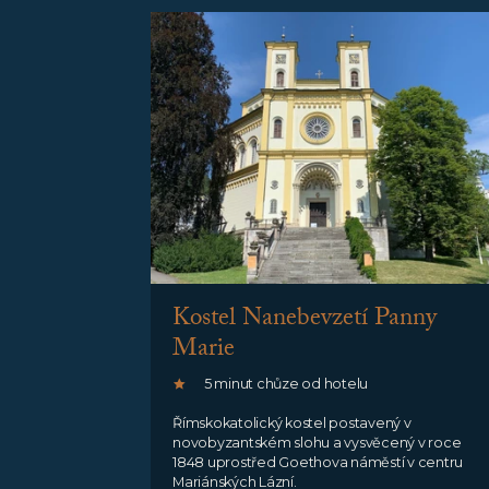
Kostel Nanebevzetí Panny
Marie
5 minut chůze od hotelu
Římskokatolický kostel postavený v
novobyzantském slohu a vysvěcený v roce
1848 uprostřed Goethova náměstí v centru
Mariánských Lázní.