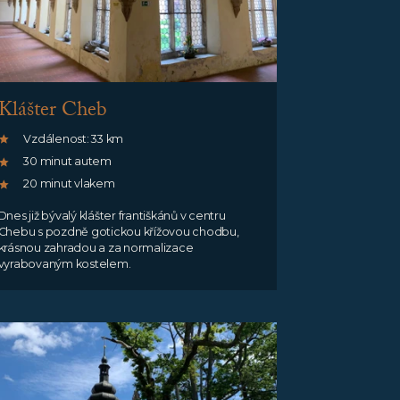
Klášter Cheb
Vzdálenost: 33 km
30 minut autem
20 minut vlakem
Dnes již bývalý klášter františkánů v centru
Chebu s pozdně gotickou křížovou chodbu,
krásnou zahradou a za normalizace
vyrabovaným kostelem.