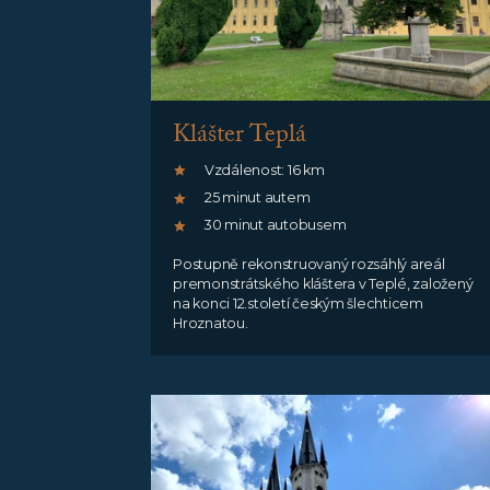
Klášter Teplá
Vzdálenost: 16 km
25 minut autem
30 minut autobusem
Postupně rekonstruovaný rozsáhlý areál
premonstrátského kláštera v Teplé, založený
na konci 12.století českým šlechticem
Hroznatou.