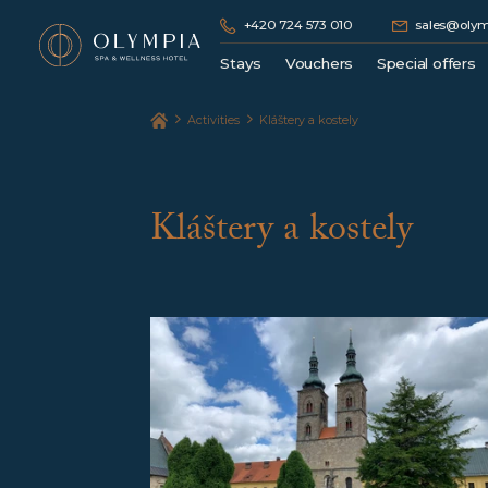
+420 724 573 010
sales@olym
Stays
Vouchers
Special offers
Spa stays
Gift vouchers
Zima
Activities
Kláštery a kostely
Wellness stay
Hotel stay
Golf stays
Kláštery a kostely