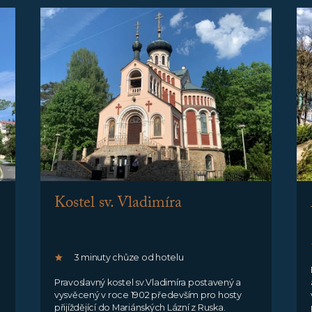
Kostel sv. Vladimíra
3 minuty chůze od hotelu
Pravoslavný kostel sv.Vladimíra postavený a
vysvěcený v roce 1902 především pro hosty
přijíždějící do Mariánských Lázní z Ruska.