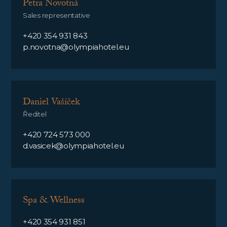
Petra Novotná
Sales representative
+420 354 931 843
p.novotna@olympiahotel.eu
Daniel Vašíček
Ředitel
+420 724 573 000
d.vasicek@olympiahotel.eu
Spa & Wellness
+420 354 931 851