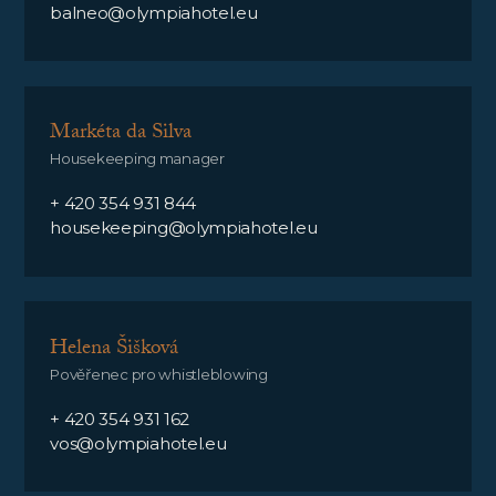
balneo@olympiahotel.eu
Markéta da Silva
Housekeeping manager
+ 420 354 931 844
housekeeping@olympiahotel.eu
Helena Šišková
Pověřenec pro whistleblowing
+ 420 354 931 162
vos@olympiahotel.eu