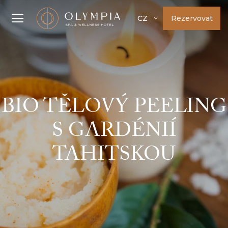
Rezervovat
CZ
BIO TĚLOVÝ PEELING
S GARDÉNIÍ
TAHITSKOU