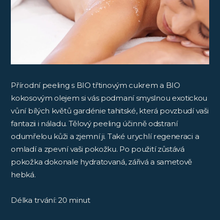
Přírodní peeling s BIO třtinovým cukrem a BIO
kokosovým olejem si vás podmaní smyslnou exotickou
vůní bílých květů gardénie tahitské, která povzbudí vaši
fantazii i náladu. Tělový peeling účinně odstraní
odumřelou kůži a zjemní ji. Také urychlí regeneraci a
omladí a zpevní vaši pokožku. Po použití zůstává
pokožka dokonale hydratovaná, zářivá a sametově
hebká.
Délka trvání: 20 minut