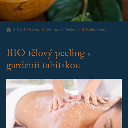
Spa & Wellness
Wellness
Peeling
BIO tělový peeling s gardénií tahitskou
BIO tělový peeling s
gardénií tahitskou