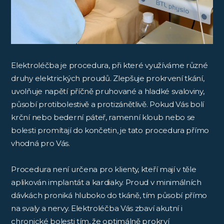
Elektroléčba je procedura, při které využíváme různé
druhy elektrických proudů. Zlepšuje prokrvení tkání,
uvolňuje napětí příčně pruhované a hladké svaloviny,
působí protibolestivě a protizánětlivě. Pokud Vás bolí
krční nebo bederní páteř, ramenní kloub nebo se
bolesti promítají do končetin, je tato procedura přímo
vhodná pro Vás.
Procedura není určena pro klienty, kteří mají v těle
aplikován implantát a kardiaky. Proud v minimálních
dávkách proniká hluboko do tkáně, tím působí přímo
na svaly a nervy. Elektroléčba Vás zbaví akutní i
chronické bolesti tím, že optimálně prokrví