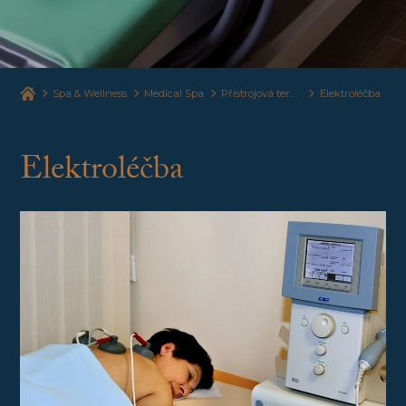
Spa & Wellness
Medical Spa
Přístrojová terapie
Elektroléčba
Elektroléčba