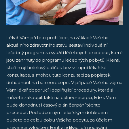
Lékař Vám při této prohlídce, na základě Vašeho
aktuálního zdravotního stavu, sestaví individuální
léčebný program za využití léčebných procedur, které
jsou zahrnuty do programu léčebných pobytů. Klienti,
kteří mají hotelový balíček bez vstupní lékařské
konzultace, si mohou tuto konzultaci za poplatek
dohodnout na balneorecepci. V případě Vašeho zájmu
Vám lékař doporučí i doplňující procedury, které si
můžete zakoupit také na balneorecepci, kde s Vámi
bude dohodnut i časový plán čerpání těchto
procedur. Pod odborným lékařským dohledem
budete po celou dobu Vašeho pobytu, za účelem
prevence vyloučení kontraindikací při podávání