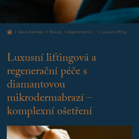
Spa & Wellness
Beauty
Regenerační ošetření obličeje
Luxusní liftingová a regenerační péče s diamantovou mikrodermabrazí – komplexní ošetření
Luxusní liftingová a
regenerační péče s
diamantovou
mikrodermabrazí –
komplexní ošetření