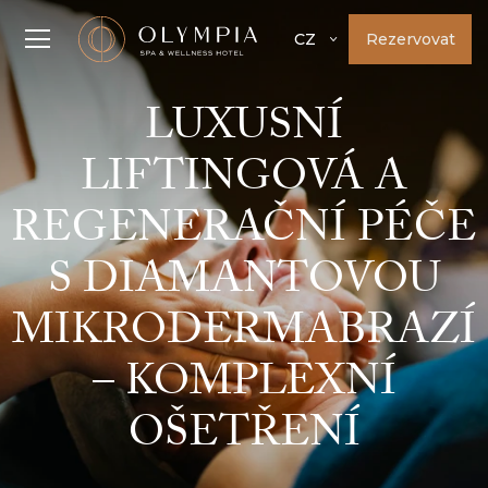
Rezervovat
CZ
LUXUSNÍ
LIFTINGOVÁ A
REGENERAČNÍ PÉČE
S DIAMANTOVOU
MIKRODERMABRAZÍ
– KOMPLEXNÍ
OŠETŘENÍ